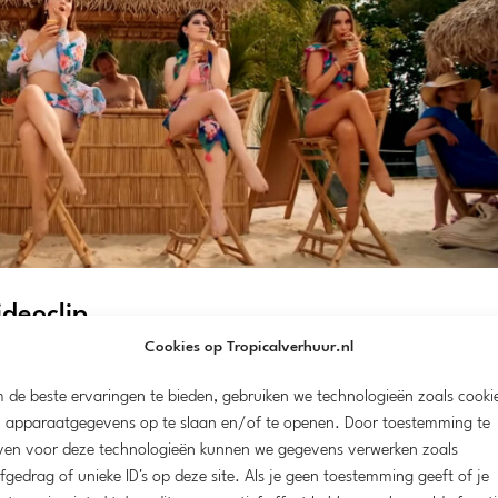
ideoclip
Cookies op Tropicalverhuur.nl
mepage Slider
 de beste ervaringen te bieden, gebruiken we technologieën zoals cooki
ur.nl de meubels voor een tropisch decor geleverd en opgebouwd om ee
 apparaatgegevens op te slaan en/of te openen. Door toestemming te
r tropische videoclip waar de sfeer vanaf straalt! De videoclip is inmidd
ven voor deze technologieën kunnen we gegevens verwerken zoals
fgedrag of unieke ID's op deze site. Als je geen toestemming geeft of je