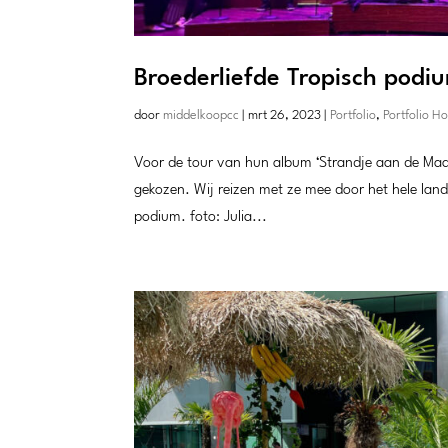
Broederliefde Tropisch podi
door
middelkoopcc
|
mrt 26, 2023
|
Portfolio
,
Portfolio H
Voor de tour van hun album ‘Strandje aan de Maas
gekozen. Wij reizen met ze mee door het hele land
podium. foto: Julia...