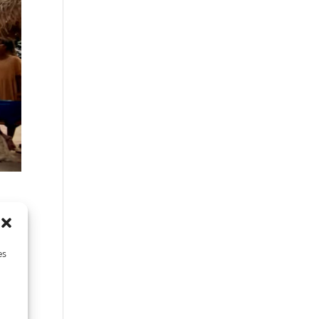
es
n
els