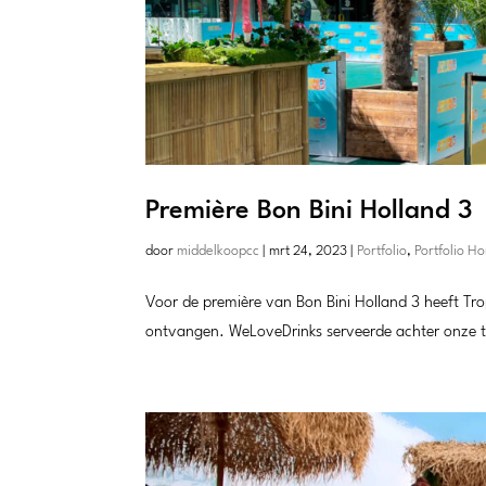
Première Bon Bini Holland 3
door
middelkoopcc
|
mrt 24, 2023
|
Portfolio
,
Portfolio H
Voor de première van Bon Bini Holland 3 heeft Tro
ontvangen. WeLoveDrinks serveerde achter onze tik