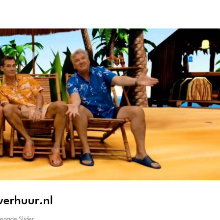
Wat wij doen
Tropical partyverhuur
Ove
verhuur.nl
mepage Slider