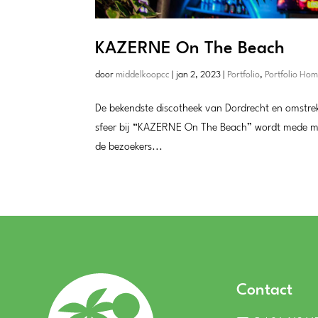
KAZERNE On The Beach
door
middelkoopcc
|
jan 2, 2023
|
Portfolio
,
Portfolio Ho
De bekendste discotheek van Dordrecht en omstrek
sfeer bij “KAZERNE On The Beach” wordt mede mog
de bezoekers...
Contact