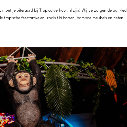
 moet je uiteraard bij Tropicalverhuur.nl zijn! Wij verzorgen de aankled
 tropische feestartikelen, zoals tiki barren, bamboe meubels en rieten