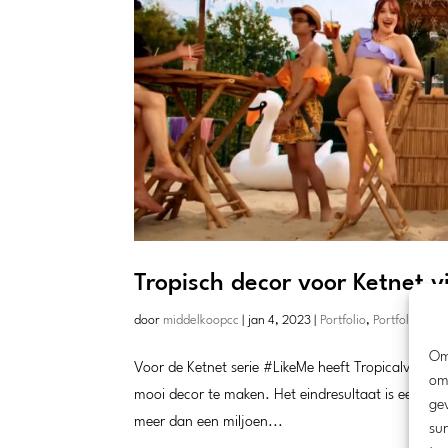
Tropisch decor voor Ketnet v
door
middelkoopcc
|
jan 4, 2023
|
Portfolio
,
Portfolio Ho
Om
Voor de Ketnet serie #LikeMe heeft Tropicalverhu
om
mooi decor te maken. Het eindresultaat is een supe
ge
meer dan een miljoen...
sur