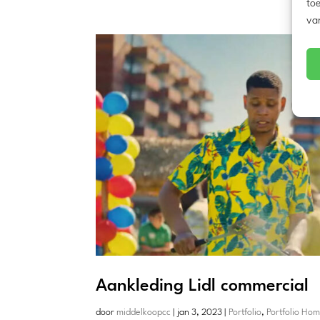
toe
va
Aankleding Lidl commercial
door
middelkoopcc
|
jan 3, 2023
|
Portfolio
,
Portfolio Ho