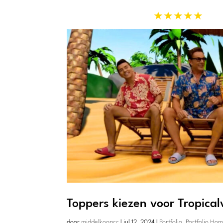
★★★★★
27 reviews
Toppers kiezen voor Tropical
door
middelkoopcc
|
jul 12, 2024
|
Portfolio
,
Portfolio Ho