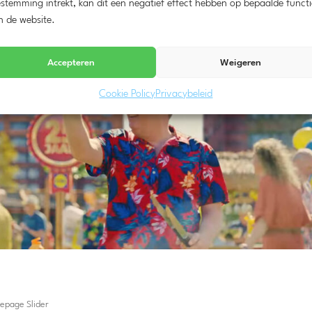
stemming intrekt, kan dit een negatief effect hebben op bepaalde functi
n de website.
Accepteren
Weigeren
Cookie Policy
Privacybeleid
mepage Slider