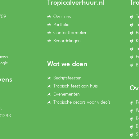
Tropicalverhuur.nl
Tr
759
Over ons
T
Portfolio
T
Contactformulier
B
Beoordelingen
K
T
iews
F
Wat we doen
oogle
B
Bedrijfsfeesten
vens
Tropisch feest aan huis
Ov
Evenementen
Tropische decors voor video’s
P
t
W
01283
K
B
S