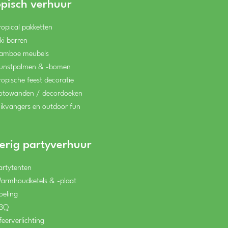
opisch verhuur
ropical pakketten
iki barren
amboe meubels
unstpalmen & -bomen
ropische feest decoratie
otowanden / decordoeken
likvangers en outdoor fun
erig partyverhuur
artytenten
armhoudketels & -plaat
oeling
BQ
feerverlichting