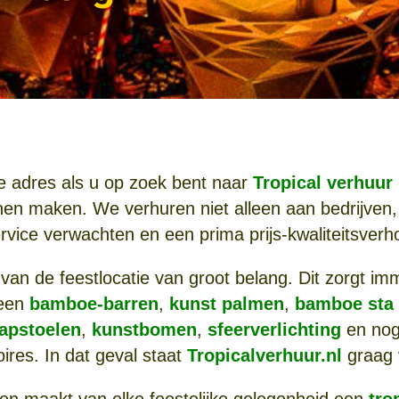
te adres als u op zoek bent naar
Tropical verhuur
en maken. We verhuren niet alleen aan bedrijven, m
ervice verwachten en een prima prijs-kwaliteitsverh
van de feestlocatie van groot belang. Dit zorgt imm
 een
bamboe-barren
,
kunst palmen
,
bamboe sta 
apstoelen
,
kunstbomen
,
sfeerverlichting
en nog 
ires. In dat geval staat
Tropicalverhuur.nl
graag v
en maakt van elke feestelijke gelegenheid een
tro