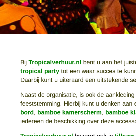
Bij
Tropicalverhuur.nl
bent u aan het juis
tropical party
tot een waar succes te kunn
Daarbij kunt u uiteraard een uitstekende s
Naast de organisatie, is ook de aankleding 
feeststemming. Hierbij kunt u denken aan
bord
,
bamboe kamerscherm
,
bamboe kl
iedereen de beschikking over deze accesso
Tropicalverhuur.nl
bezorgt ook in
tilburg