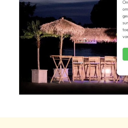
Om
om
ge
sur
toe
va