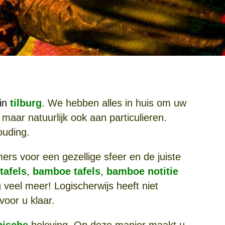
in
tilburg
. We hebben alles in huis om uw
aar natuurlijk ook aan particulieren.
ouding.
ers voor een gezellige sfeer en de juiste
tafels
,
bamboe tafels
,
bamboe notitie
veel meer! Logischerwijs heeft niet
oor u klaar.
pische
beleving. Op deze manier maakt u