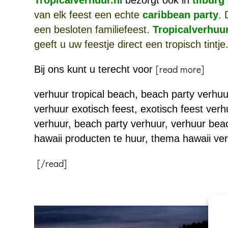
van elk feest een echte
caribbean party
. 
een besloten familiefeest.
Tropicalverhuur
geeft u uw feestje direct een tropisch tintje
Bij ons kunt u terecht voor
[read more]
verhuur tropical beach, beach party verhuur
v
erhuur exotisch feest,
exotisch feest verh
verhuur, b
each party verhuur, verhuur beac
hawaii producten te huur, thema hawaii ve
[/read]