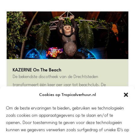
KAZERNE On The Beach
De bekendste discotheek van de Drechtsteden
transformeert één keer per jaar tot beachclub. De
fantastische uitstraling van dit evenement wordt verzorgd
Cookies op Tropicalverhuur.nl
door Tropicalverhuur.nl.
Om de beste ervaringen te bieden, gebruiken we technologieën
zoals cookies om apparaatgegevens op te slaan en/of te
openen. Door toestemming te geven voor deze technologieën
Bekijk
kunnen we gegevens verwerken zoals surfgedrag of unieke ID's op