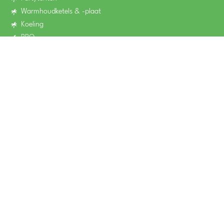
Warmhoudketels & -plaat
Koeling
BBQ
Winkelwagen
totaal
:
Sfeerverlichting
Bekijk
€
0,00
Disco verlichting
Geluid
Wij bezorgen in
Zuid-Holland
Noord-Holland
Utrecht
Gelderland
Zeeland
Noord-Brabant
Overijssel