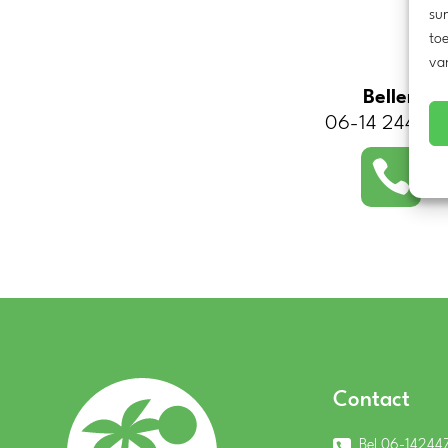
sur
toe
va
Bellen
06-14 244 75

Contact
Bel 06-14244