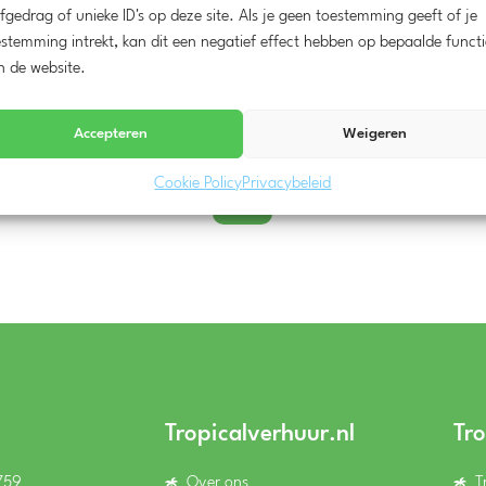
Meer weten?
fgedrag of unieke ID's op deze site. Als je geen toestemming geeft of je
stemming intrekt, kan dit een negatief effect hebben op bepaalde functi
n de website.
Whatsapp
9
06-14 244 759
info@
Accepteren
Weigeren

Cookie Policy
Privacybeleid
Tropicalverhuur.nl
Tr
759
Over ons
T