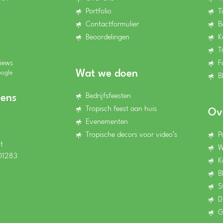
Portfolio
T
Contactformulier
B
Beoordelingen
K
T
iews
F
Wat we doen
oogle
B
Bedrijfsfeesten
ens
Tropisch feest aan huis
Ov
Evenementen
Tropische decors voor video’s
P
t
W
01283
K
B
S
D
G