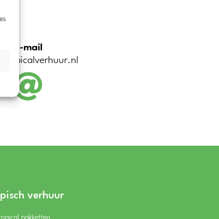
es
E-mail
tropicalverhuur.nl

opisch verhuur
ropical pakketten