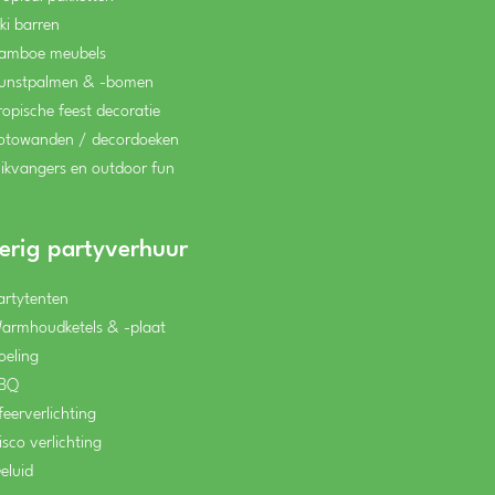
iki barren
amboe meubels
unstpalmen & -bomen
ropische feest decoratie
otowanden / decordoeken
likvangers en outdoor fun
erig partyverhuur
artytenten
armhoudketels & -plaat
oeling
BQ
feerverlichting
isco verlichting
eluid