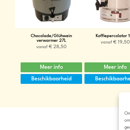
Chocolade/Glühwein
Koffiepercolator 
verwarmer 27L
€
19,50
vanaf
€
28,50
vanaf
Meer info
Meer info
Beschikbaarheid
Beschikbaarh
Om
om
ge