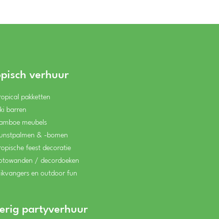
opisch verhuur
ropical pakketten
iki barren
amboe meubels
unstpalmen & -bomen
ropische feest decoratie
otowanden / decordoeken
likvangers en outdoor fun
erig partyverhuur