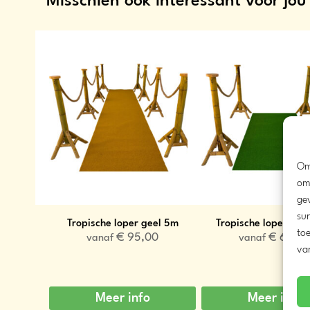
Misschien ook interessant voor jou
Om
om
ge
sur
Tropische loper geel 5m
Tropische loper gro
toe
€
95,00
€
60,0
vanaf
vanaf
va
Meer info
Meer info