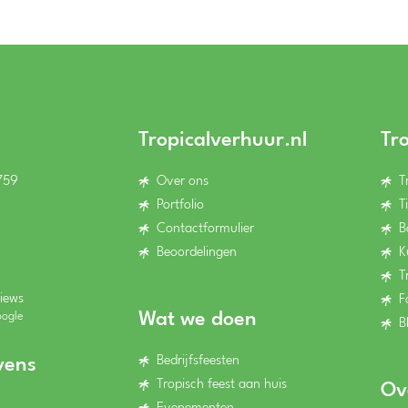
Tropicalverhuur.nl
Tr
759
Over ons
T
Portfolio
T
Contactformulier
B
Beoordelingen
K
T
iews
F
Wat we doen
oogle
B
Bedrijfsfeesten
vens
Tropisch feest aan huis
Ov