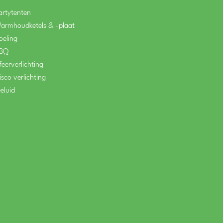
artytenten
armhoudketels & -plaat
oeling
BQ
feerverlichting
isco verlichting
eluid