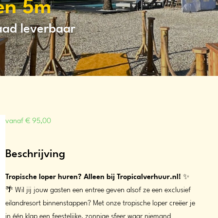
oen 5m
raad leverbaar
vanaf
€
95,00
Beschrijving
Tropische loper huren? Alleen bij Tropicalverhuur.nl!
✨
🌴 Wil jij jouw gasten een entree geven alsof ze een exclusief
eilandresort binnenstappen? Met onze tropische loper creëer je
in één klap een feestelijke, zonnige sfeer waar niemand