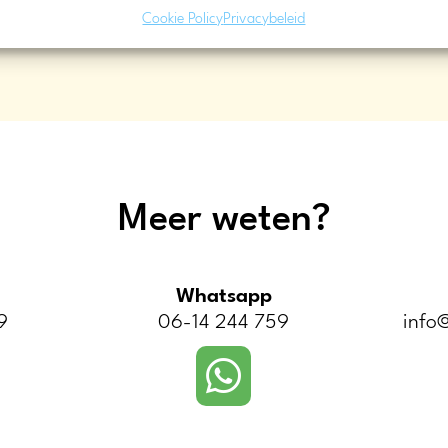
Cookie Policy
Privacybeleid
eid
Beschikbaarheid
Meer weten?
Whatsapp
9
06-14 244 759
info@
