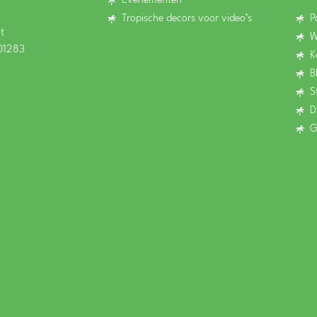
Evenementen
Tropische decors voor video’s
P
t
W
01283
K
B
S
D
G