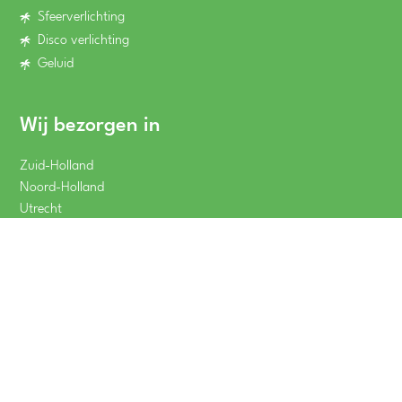
Sfeerverlichting
Disco verlichting
Geluid
Wij bezorgen in
Zuid-Holland
Noord-Holland
Utrecht
Gelderland
Winkelwagen
totaal
:
Bekijk
Zeeland
€
0,00
Noord-Brabant
Overijssel
Wij komen vaak in
Dordrecht