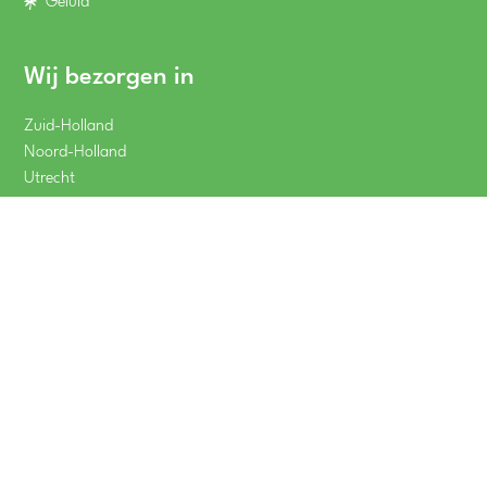
Geluid
Wij bezorgen in
Zuid-Holland
Noord-Holland
Utrecht
Gelderland
Winkelwagen
totaal
:
Zeeland
Bekijk
€
0,00
Noord-Brabant
Overijssel
Wij komen vaak in
Dordrecht
Drechtsteden
Rotterdam
Eindhoven