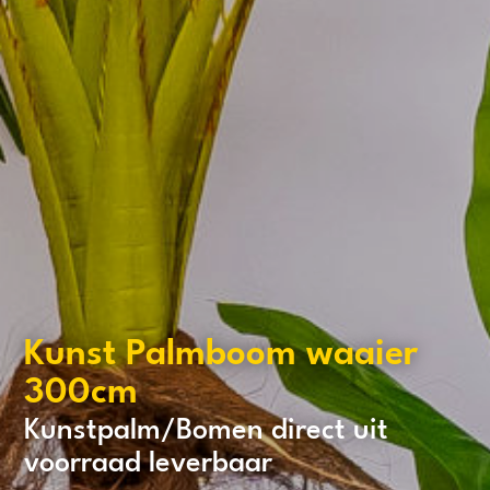
Kunst Palmboom waaier
300cm
Kunstpalm/Bomen direct uit
voorraad leverbaar