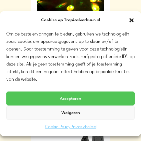
Cookies op Tropicalverhuur.nl
American DJ Dekker LED
€
18,00
vanaf
Om de beste ervaringen te bieden, gebruiken we technologieën
zoals cookies om apparaatgegevens op te slaan en/of te
openen. Door toestemming te geven voor deze technologieën
kunnen we gegevens verwerken zoals surfgedrag of unieke ID's op
Meer info
deze site. Als je geen toestemming geeft of je toestemming
intrekt, kan dit een negatief effect hebben op bepaalde functies
Beschikbaarheid
van de website.
Accepteren
Weigeren
Cookie Policy
Privacybeleid