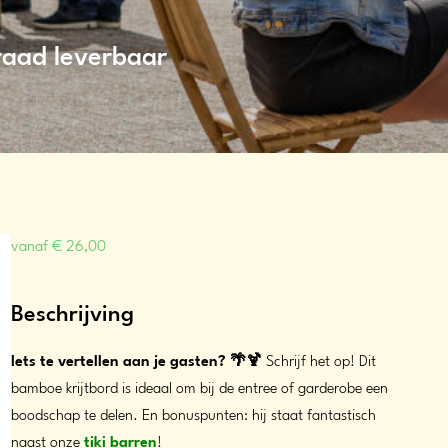
raad leverbaar
vanaf
€
26,00
Beschrijving
Iets te vertellen aan je gasten? 🌴🍹
Schrijf het op! Dit
bamboe krijtbord is ideaal om bij de entree of garderobe een
boodschap te delen. En bonuspunten: hij staat fantastisch
naast onze
tiki barren
!