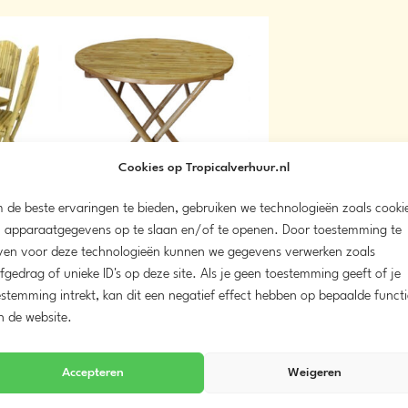
Cookies op Tropicalverhuur.nl
 de beste ervaringen te bieden, gebruiken we technologieën zoals cooki
 apparaatgegevens op te slaan en/of te openen. Door toestemming te
ven voor deze technologieën kunnen we gegevens verwerken zoals
 stoelen
Bamboe statafel
fgedrag of unieke ID's op deze site. Als je geen toestemming geeft of je
0
€
18,00
vanaf
stemming intrekt, kan dit een negatief effect hebben op bepaalde functi
n de website.
Meer info
Accepteren
Weigeren
eid
Beschikbaarheid