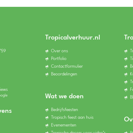
Tropicalverhuur.nl
Tr
759
Over ons
T
Portfolio
T
Contactformulier
B
Beoordelingen
K
T
iews
F
Wat we doen
oogle
B
Bedrijfsfeesten
vens
Tropisch feest aan huis
Ov
Evenementen