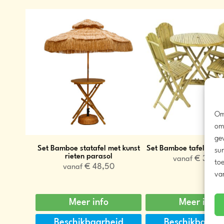
Om
om
ge
Set Bamboe statafel met kunst
Set Bamboe tafel met 4
sur
rieten parasol
€
34,5
vanaf
toe
€
48,50
vanaf
va
Meer info
Meer info
Beschikbaarheid
Beschikbaarh