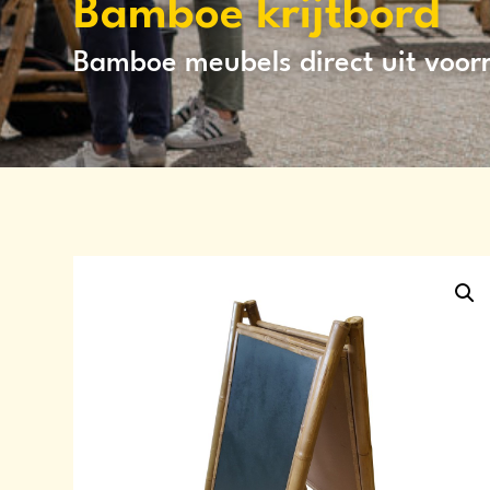
Bamboe krijtbord
Bamboe meubels direct uit voor