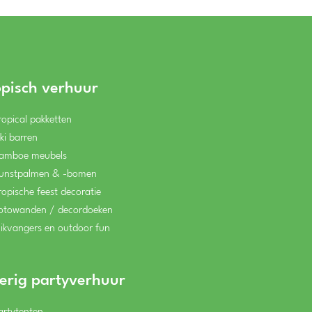
opisch verhuur
ropical pakketten
iki barren
amboe meubels
unstpalmen & -bomen
ropische feest decoratie
otowanden / decordoeken
likvangers en outdoor fun
erig partyverhuur