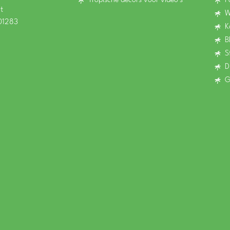
Tropische decors voor video’s
P
t
W
01283
K
B
S
D
G